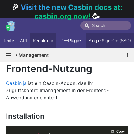
🎉
Visit the new Casbin docs at:
casbin.org now!
🥳
Texte
API
Redakteur
IDE-Plugins
Single Sign-On (SSO)
›
Management
Frontend-Nutzung
Casbin.js
ist ein Casbin-Addon, das Ihr
Zugriffskontrollmanagement in der Frontend-
Anwendung erleichtert.
Installation
Copy