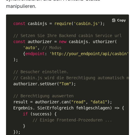
manipulieren.
Copy
const
 casbinjs = 
require
(
'casbin.js'
);

// Setzen Sie Ihre Backend casbin Service url
const
 authorizer = 
new
 casbinjs. uthorizer(

'auto'
, 
// Modus
    {
endpoint
: 
'http://your_endpoint/api/casbin'
}

);

// Besucher einstellen. 
// Casbin.js wird die Berechtigung automatisch mit
authorizer.setUser(
"Tom"
);

// Berechtigung auswerten
result = authorizer.can(
"read"
, 
"data1"
);

Ergebnis. Sie(Erfolgreich fehlgeschlagen) => {

if
 (success) {

// Einige Frontend-Prozeduren ...
    }
