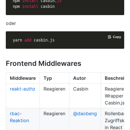
npm 
install 
casbin.
npm 
install 
oder
Copy
yarn 
add
 casbin.js
Frontend Middlewares
Middleware
Typ
Autor
Beschreib
reakt-authz
Reagieren
Casbin
Reagiere
Wrapper fü
Casbin.js
rbac-
Reagieren
@daobeng
Rollenbasie
Reaktion
Zugriffskon
in React mi