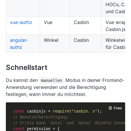
HOCs, CAS
und Casbin.
vue-authz
Vue
Casbin
Vue wrappe
Casbin.js
angular-
Winkel
Casbin
Winkelwick
authz
für Casbin.j
Schnellstart
Du kannst den
Modus in deiner Frontend-
manuellen
Anwendung verwenden und die Berechtigung
festlegen, wann immer du möchtest.
Copy
const
 casbinjs = 
require
(
"casbin. s"
// Benutzerberechtigung:
// Er/Sie kann `data1` und `data2` Objekte lesen u
const
 permission = {
