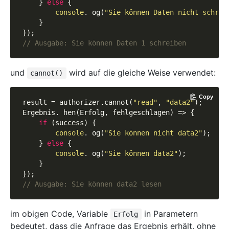
    } 
else
 {

console
. og(
"Sie können Daten nicht schrei
    }

// Ausgabe: Sie können Daten 1 schreiben
und
wird auf die gleiche Weise verwendet:
cannot()
Copy
result = authorizer.cannot(
"read"
, 
"data2"
);

Ergebnis. hen(Erfolg, fehlgeschlagen) => {

if
 (success) {

console
. og(
"Sie können nicht data2"
);

    } 
else
 {

console
. og(
"Sie können data2"
);

    }

// Ausgabe: Sie können data2 lesen
im obigen Code, Variable
in Parametern
Erfolg
bedeutet, dass die Anfrage das Ergebnis erhält, ohne