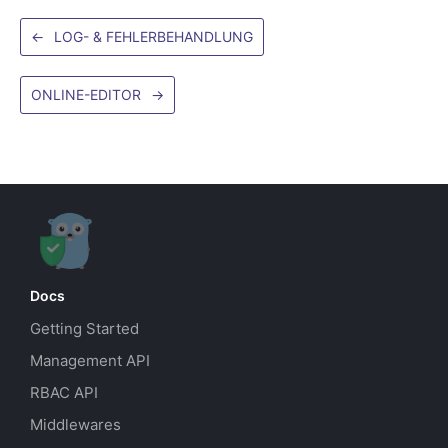
←
LOG- & FEHLERBEHANDLUNG
ONLINE-EDITOR
→
Docs
Getting Started
Management API
RBAC API
Middlewares