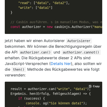
"read"
: [
"data1"
, 
"data2"
],

"write"
: [
"data1"
]

}

// Casbin ausführen. s im manuellen Modus, was erf
const
 authorizer = 
new
 casbinjs.Authorizer(
"manual
jetzt haben wir einen Autorisierer
Autorisierer
bekommen. Wir können die Berechtigungsregeln über
die API
und
authorizer.can()
authorizer.cannot()
erhalten. Die Rückgabewerte dieser 2 APIs sind
JavaScript-Versprechen (
Details hier
), also sollten wir
die
Methode des Rückgabewertes wie folgt
then()
verwenden:
Copy
result = authorizer.can(
"write"
, 
"data1"
);

Ergebnis. hen(Erfolg, fehlgeschlagen) => {

if
 (success) {

console
. og(
"Sie können data1"
);
