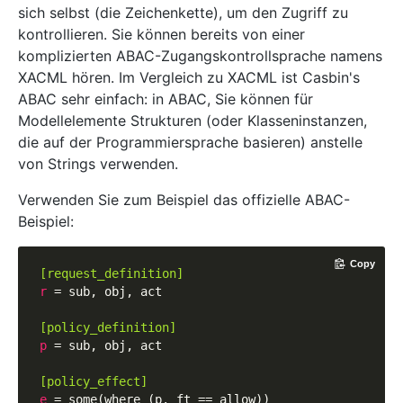
sich selbst (die Zeichenkette), um den Zugriff zu
kontrollieren. Sie können bereits von einer
komplizierten ABAC-Zugangskontrollsprache namens
XACML hören. Im Vergleich zu XACML ist Casbin's
ABAC sehr einfach: in ABAC, Sie können für
Modellelemente Strukturen (oder Klasseninstanzen,
die auf der Programmiersprache basieren) anstelle
von Strings verwenden.
Verwenden Sie zum Beispiel das offizielle ABAC-
Beispiel:
Copy
[request_definition]
r
 = sub, obj, act

[policy_definition]
p
 = sub, obj, act

[policy_effect]
e
 = some(where (p. ft == allow))
