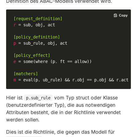
Definition des ABAC-Modells verwendet wird.
Copy
[request_definition]
r
 = sub, obj, act

[policy_definition]
p
 = sub_rule, obj, act

[policy_effect]
e
 = some(where (p. ft == allow))

[matchers]
m
Hier ist
vom Typ struct oder Klasse
p.sub_rule
(benutzerdefinierter Typ), die aus notwendigen
Attributen besteht, die in der Richtlinie verwendet
werden sollen.
Dies ist die Richtlinie, die gegen das Modell für