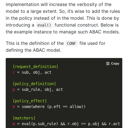
implementation will increase the verbosity of the
model to a large extent. So, it’s wise to add the rules
in the policy instead of in the model. This is done by
introducing a
functional construct. Below is
eval()
the example instance to manage such ABAC models.
This is the definition of the
file used for
CONF
defining the ABAC model.
Copy
[request_definition]
r
 = sub, obj, act

[policy_definition]
p
 = sub_rule, obj, act

[policy_effect]
e
 = some(where (p.eft == allow))

[matchers]
m