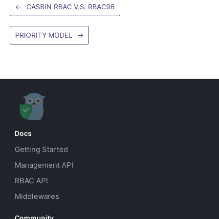
←
CASBIN RBAC V.S. RBAC96
PRIORITY MODEL
→
Docs
Getting Started
Management API
RBAC API
Middlewares
Community