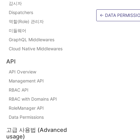
감시자
Dispatchers
←
DATA PERMISSI
역할(Role) 관리자
미들웨어
GraphQL Middlewares
Cloud Native Middlewares
API
API Overview
Management API
RBAC API
RBAC with Domains API
RoleManager API
Data Permissions
고급 사용법 (Advanced
usage)