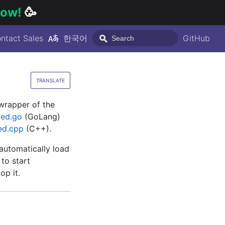
 now!
🥳
ntact Sales
한국어
GitHub
TRANSLATE
 wrapper of the
ced.go
(GoLang)
ed.cpp
(C++).
automatically load
to start
op it.