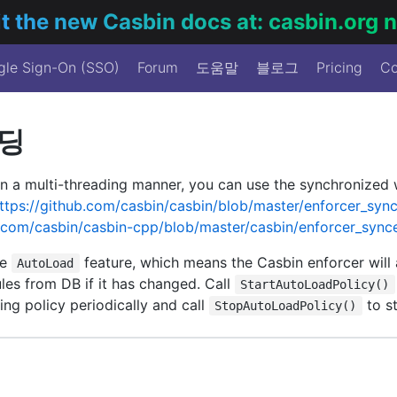
it the new Casbin docs at: casbin.org
gle Sign-On (SSO)
Forum
도움말
블로그
Pricing
Co
딩
in a multi-threading manner, you can use the synchronized
ttps://github.com/casbin/casbin/blob/master/enforcer_syn
b.com/casbin/casbin-cpp/blob/master/casbin/enforcer_sync
he
feature, which means the Casbin enforcer will 
AutoLoad
ules from DB if it has changed. Call
StartAutoLoadPolicy()
ing policy periodically and call
to st
StopAutoLoadPolicy()