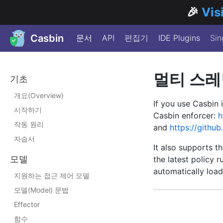
🎉
Vis
Casbin
문서
API
편집기
IDE Plugins
Sin
멀티 스레
기초
개요(Overview)
If you use Casbin 
시작하기
Casbin enforcer:
h
작동 원리
and
https://githu
자습서
It also supports t
모델
the latest policy r
automatically load
지원하는 접근 제어 모델
모델(Model) 문법
Effector
함수