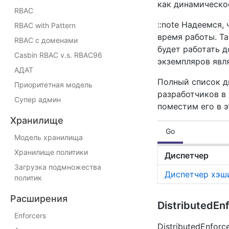
как динамическое
RBAC
::note Надеемся,
RBAC with Pattern
время работы. Т
RBAC с доменами
будет работать 
Casbin RBAC v.s. RBAC96
экземпляров явля
АДАТ
Полный список д
Приоритетная модель
разработчиков в
Супер админ
поместим его в э
Хранилище
Go
Модель хранилища
Хранилище политики
Диспетчер
Загрузка подмножества
Диспетчер хэш
политик
Расширения
DistributedEn
Enforcers
DistributedEnfor