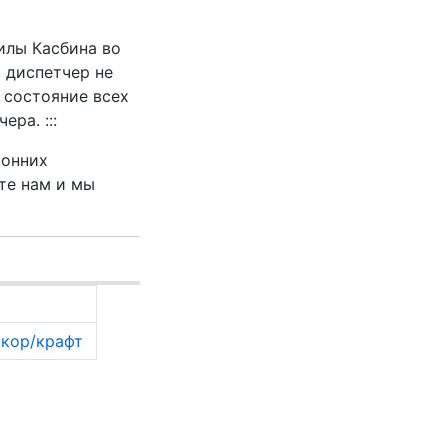
илы Касбина во
 диспетчер не
 состояние всех
ра. :::
ронних
те нам и мы
кор/крафт