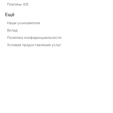
Плагины IDE
Ещё
Наши усыновители
Вклад
Политика конфиденциальности
Условия предоставления услуг
Docs
Getting Started
Management API
RBAC API