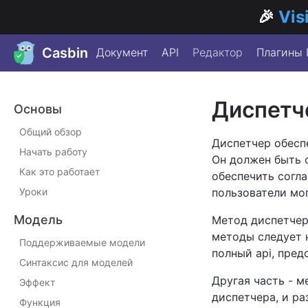
🎉
Vis
Casbin
Документ
API
Редактор
Плагины 
Диспетч
Основы
Общий обзор
Диспетчер обесп
Начать работу
Он должен быть о
Как это работает
обеспечить согл
Уроки
пользователи мо
Модель
Метод диспетчера
методы следует 
Поддерживаемые модели
полный api, пре
Синтаксис для моделей
Другая часть - 
Эффект
диспетчера, и р
Функция