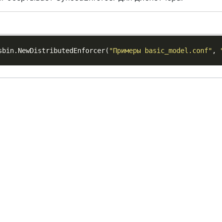
sbin.NewDistributedEnforcer(
"Примеры basic_model.conf"
, 