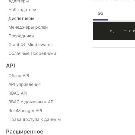
Адаптеры
Наблюдатели
Go
Диспетчеры
Менеджеры ролей
    e, _ := ca
Посредники
GraphQL Middlewares
Облачные Посредники
API
Обзор API
API управления
RBAC API
RBAC с доменным API
RoleManager API
Права доступа к данным
Расширенное