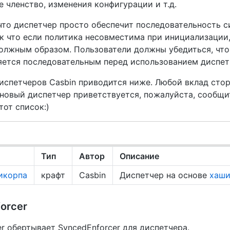
 членство, изменения конфигурации и т.д.
 что диспетчер просто обеспечит последовательность с
ак что если политика несовместима при инициализации,
должным образом. Пользователи должны убедиться, что
ется последовательным перед использованием диспетче
испетчеров Casbin приводится ниже. Любой вклад сто
 новый диспетчер приветствуется, пожалуйста, сообщи
тот список:)
Тип
Автор
Описание
икорпа
крафт
Casbin
Диспетчер на основе
хаши
forcer
cer обертывает SyncedEnforcer для диспетчера.