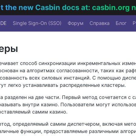
it the new Casbin docs at: casbin.org
IDE
Single Sign-On (SSO)
Форум
Справка
Блог
P
еры
ечивает способ синхронизации инкрементальных измен
снован на алгоритмах согласованности, таких как рафт
асованность всех силовых инстанций. С помощью дисп
гут легко устанавливать распределенные кластеры.
 разделен на две части. Первый метод сочетается с ca
называть внутри казино. Пользователи могут использо
доставляемый самим казино.
метод, определяемый самим диспетчером, включая мет
азличные функции, предоставляемые различными алгор