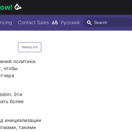
 now!
🥳
ricing
Contact Sales
Русский
TRANSLATE
ений политики.
, чтобы
етчера
sbin. Эти
вать более
од инициализации
итмами, такими