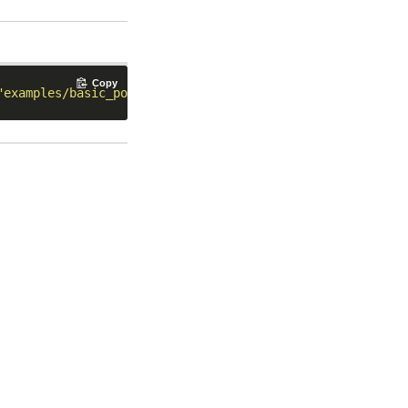
Copy
"examples/basic_policy.csv"
)