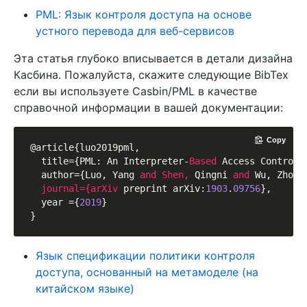
PML: Язык контроля доступа на основе
устного перевода для веб-сервисов
Эта статья глубоко вписывается в детали дизайна
Касбина. Пожалуйста, скажите следующие BibTex
если вы используете Casbin/PML в качестве
справочной информации в вашей документации:
Copy
@article{luo2019pml,

  title={PML: An Interpreter-
Based 
Access Control 
  author={Luo, Yang 
and 
Shen, 
Qingni 
and 
Wu, Zhongh
journal={arXiv 
preprint arXiv:
1903
.
09756
},

  year ={
2019
}

Язык спецификации политики контроля
доступа, основанный на метамоделе (на
китайском языке)