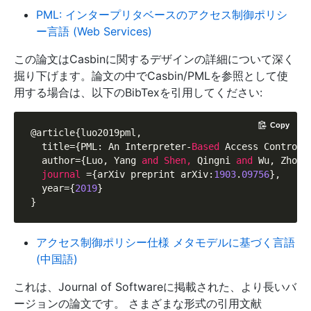
PML: インタープリタベースのアクセス制御ポリシ
ー言語 (Web Services)
この論文はCasbinに関するデザインの詳細について深く
掘り下げます。論文の中でCasbin/PMLを参照として使
用する場合は、以下のBibTexを引用してください:
Copy
@article{luo2019pml,

  title={PML: An Interpreter-
Based 
Access Control 
  author={Luo, Yang 
and 
Shen, 
Qingni 
and 
Wu, Zhongh
journal 
={arXiv preprint arXiv:
1903
.
09756
},

  year={
2019
}

アクセス制御ポリシー仕様 メタモデルに基づく言語
(中国語)
これは、Journal of Softwareに掲載された、より長いバ
ージョンの論文です。 さまざまな形式の引用文献