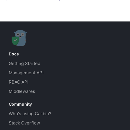
Docs
Getting Started
Management API
RBAC API
Middlewares
Community
Who's using Casbin?
Stack Overflow