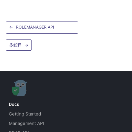
←
ROLEMANAGER API
多线程
→
Docs
Getting Started
Management API