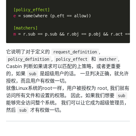
[policy_effect]
e
 = some(where (p.eft == allow))

[matchers]
m
 = r.sub == p.sub && r.obj == p.obj && r.act == p
它说明了对于定义的
,
request_definition
,
和
,
policy_definition
policy_effect
matcher
Casbin 判断如果请求可以匹配的上策略，或者更重要
的，如果
是超级用户的话。 一旦判决正确，就允许
sub
授权，而且用户有权做一切。
就像Linux系统的root一样，用户被授权为 root, 我们就有
访问所有文件和设置的权限。 因此，如果我们想要
sub
能够完全访问整个系统。 我们可以让它成为超级管理员，
然后
才有权做一切。
sub