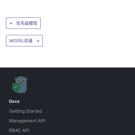
←
优先级模型
MODEL存储
→
Docs
Getting Started
Management API
RBAC API